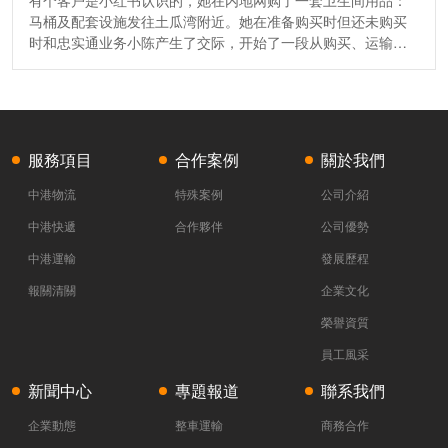
有个客户是小红书认识的，她在内地网购了一套卫生间用品：
马桶及配套设施发往土瓜湾附近。她在准备购买时但还未购买
时和忠实通业务小陈产生了交际，开始了一段从购买、运输、
到手的中港物流“陪伴之旅”，以下是小陈分享的经验。在交流中
她担心的有三：1. 大家在小红书认识，如果把货给我承运，我
跑了咋整；2. 由于他...
服務項目
合作案例
關於我們
中港物流
特殊案例
公司介紹
中港快遞
合作夥伴
公司優勢
中港運輸
發展歷程
報關清關
企業文化
榮譽資質
員工風采
新聞中心
專題報道
聯系我們
企業動態
整車運輸
商務合作