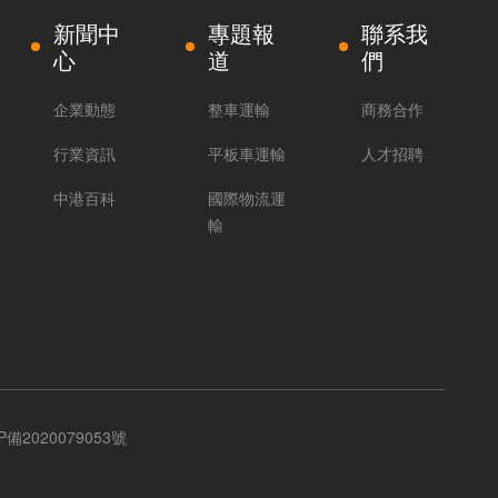
新聞中
專題報
聯系我
心
道
們
企業動態
整車運輸
商務合作
行業資訊
平板車運輸
人才招聘
中港百科
國際物流運
輸
P備2020079053號