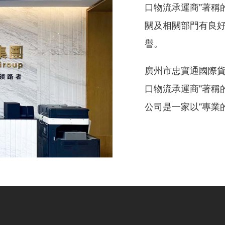
口物流承運商"著稱
關及相關部門有良
譽。
廣州市忠實通國際貨
口物流承運商"著稱
公司是一家以"專業