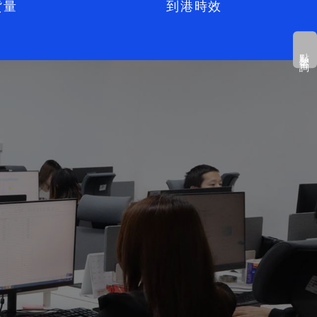
貨量
到港時效
點擊咨詢