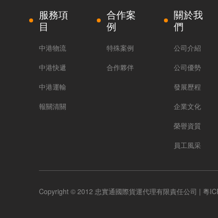
服務項
合作案
關於我
目
例
們
中港物流
特殊案例
公司介紹
中港快遞
合作夥伴
公司優勢
中港運輸
發展歷程
報關清關
企業文化
榮譽資質
員工風采
Copyright © 2012 忠實通國際貨運代理有限責任公司 |
粵IC