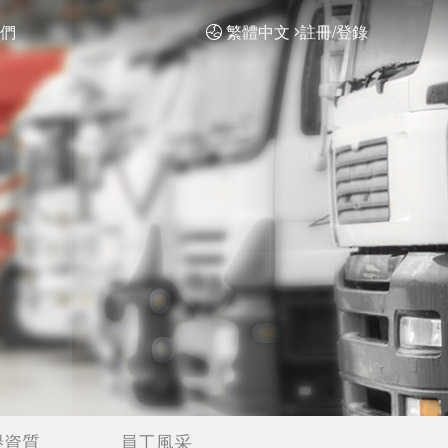
們
繁體中文
註冊/登錄
譽資質
員工風采