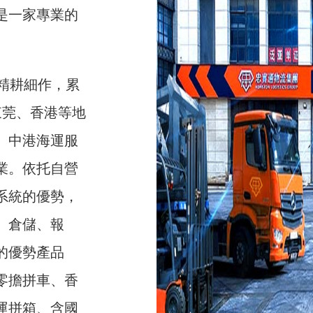
是一家專業的
精耕細作，累
東莞、香港等地
、中港海運服
業。依托自營
系統的優勢，
、倉儲、報
的優勢產品
零擔拼車、香
運拼箱、含國