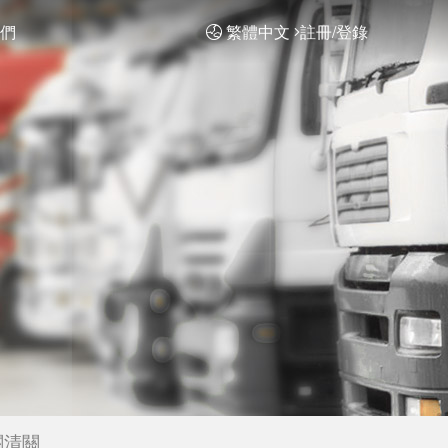
們
繁體中文
註冊/登錄
關清關