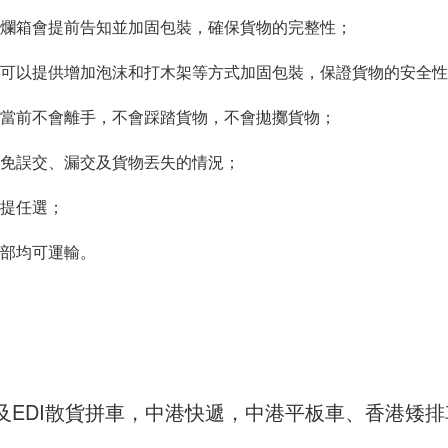
爛箱會提前告知並加固包裝，確保貨物的完整性；
可以提供增加泡沫和打木架等方式加固包裝，保證貨物的安全性
當前不會離手，不會踩踏貨物，不會拋擲貨物；
免誤交、漏交及貨物丟失的情況；
提任選；
部均可運輸。
及EDI散貨拼車，中港快遞，中港平板車、香港矮