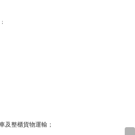
；
排車及整櫃貨物運輸
；