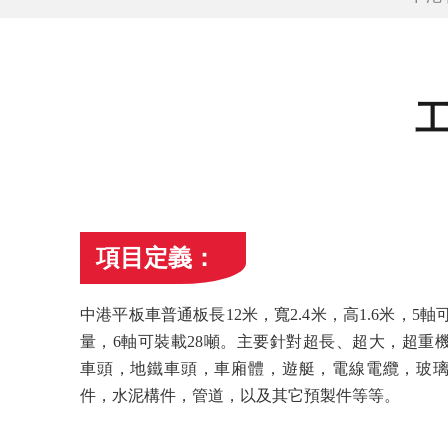
項目定義：
中港平板車普通板長12米，寬2.4米，高1.6米，5軸
量，6軸可裝載28噸。主要針對超長、超大，超重
車頭，地鐵車頭，車廂體，遊艇，電線電纜，玻
件，水泥構件，管道，以及其它預製件等等。