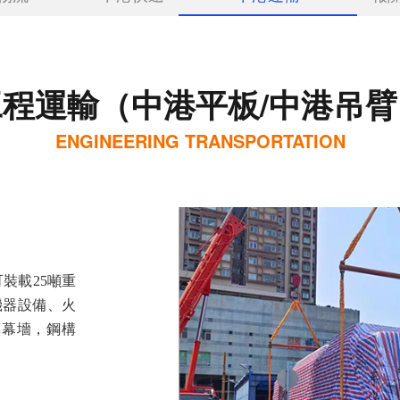
工程運輸（中港平板/中港吊臂
ENGINEERING TRANSPORTATION
可裝載25噸重
機器設備、火
璃幕墻，鋼構