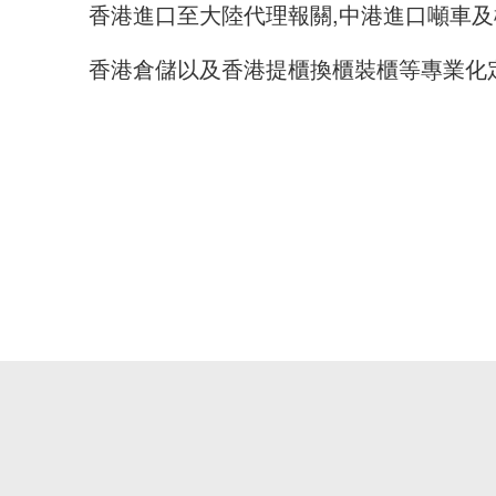
香港進口至大陸代理報關,中港進口噸車及
香港倉儲以及香港提櫃換櫃裝櫃等專業化