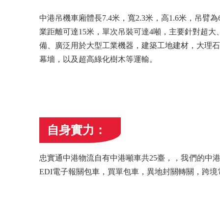
中港吊機車
廂體長
7.4米，寬2.3米，高1.6米，吊臂
業距離可達15米，單次吊裝可達4噸，主要針對超大
備、廣泛用於大型工業機器，建築工地建材，大理石
幕墻，以及超高綠化樹木等運輸。
自身實力：
忠實通中港物流自有中港噸車共25臺，，我們的中
EDI電子報關包車，買單包車，異地封關轉關，跨境