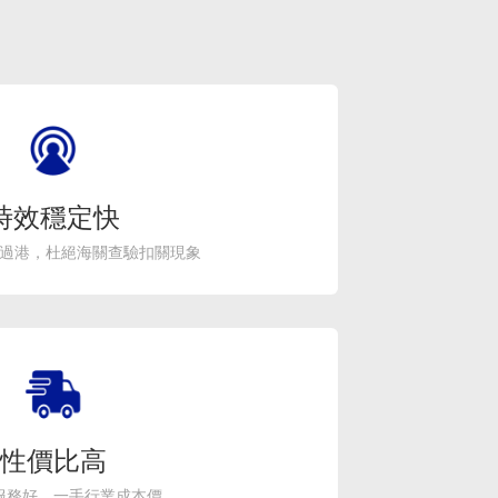
時效穩定快
過港，杜絕海關查驗扣關現象
性價比高
服務好，一手行業成本價