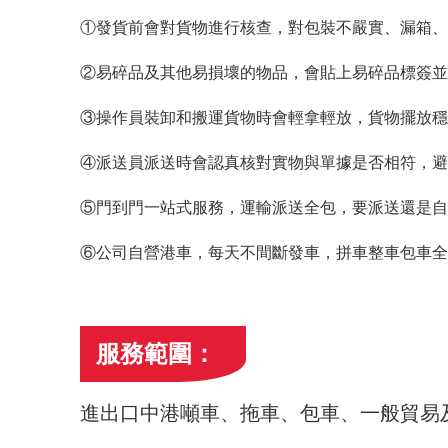
①發貨前會對貨物進行核查，對包裝不嚴實、漏箱、
②易碎品及其他易損壞的物品，會貼上易碎品標簽並
③操作員裝卸和搬運貨物時會輕拿輕放，貨物擺放穩
④派送員派送時會認真核對實物與單據是否相符，避
⑤門到門一站式服務，運輸派送全包，要派送還是自
⑥公司自營港車，每天不間斷發車，拼車整車包車全
服務範圍：
進出口中港噸車、拖車、包車、一般貿易