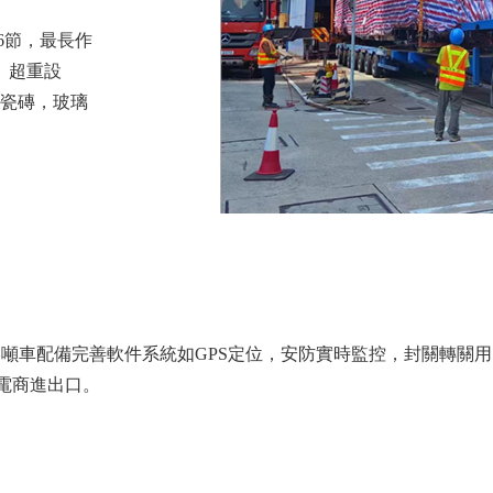
為6節，最長作
、超重設
瓷磚，玻璃
港噸車配備完善軟件系統如GPS定位，安防實時監控，封關轉關
電商進出口。